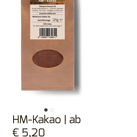
HM-Kakao | ab
€ 5,20